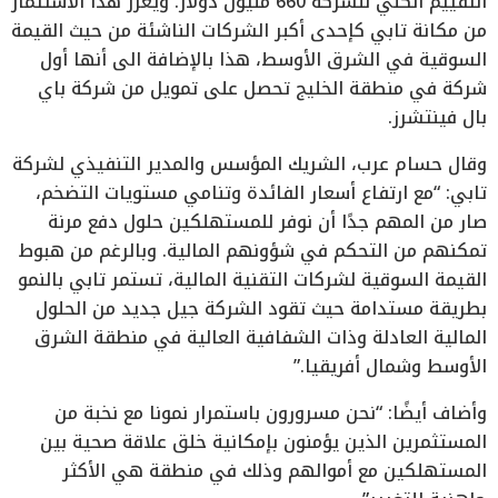
التقييم الكلي للشركة 660 مليون دولار. ويعزز هذا الاستثمار
من مكانة تابي كإحدى أكبر الشركات الناشئة من حيث القيمة
السوقية في الشرق الأوسط، هذا بالإضافة الى أنها أول
شركة في منطقة الخليج تحصل على تمويل من شركة باي
بال فينتشرز.
وقال حسام عرب، الشريك المؤسس والمدير التنفيذي لشركة
تابي: “مع ارتفاع أسعار الفائدة وتنامي مستويات التضخم،
صار من المهم جدًا أن نوفر للمستهلكين حلول دفع مرنة
تمكنهم من التحكم في شؤونهم المالية. وبالرغم من هبوط
القيمة السوقية لشركات التقنية المالية، تستمر تابي بالنمو
بطريقة مستدامة حيث تقود الشركة جيل جديد من الحلول
المالية العادلة وذات الشفافية العالية في منطقة الشرق
الأوسط وشمال أفريقيا.”
وأضاف أيضًا: “نحن مسرورون باستمرار نمونا مع نخبة من
المستثمرين الذين يؤمنون بإمكانية خلق علاقة صحية بين
المستهلكين مع أموالهم وذلك في منطقة هي الأكثر