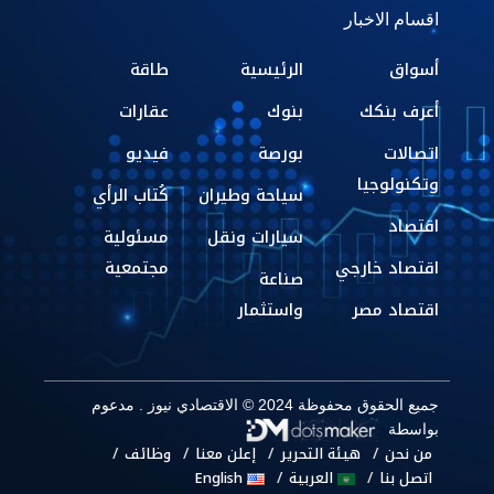
اقسام الاخبار
أسواق
الرئيسية
طاقة
أعرف بنكك
بنوك
عقارات
اتصالات
بورصة
فيديو
وتكنولوجيا
سياحة وطيران
كُتاب الرأي
اقتصاد
سيارات ونقل
مسئولية
اقتصاد خارجي
مجتمعية
صناعة
اقتصاد مصر
واستثمار
جميع الحقوق محفوظة 2024 © الاقتصادي نيوز . مدعوم
بواسطة
من نحن
هيئة التحرير
إعلن معنا
وظائف
اتصل بنا
العربية
English