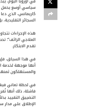
في أوروبا اليوم، يبد
سياسي أوسع يحمل طاب
كاريمانس، الذي دعا 
السجائر التقليدية، ب
هذه الإجراءات تتجاو
العلاجي الزائف”؛ تح
تقدم الابتكار.
في هذا السياق، فإن 
أنها موجهة لخدمة ال
والمستهلكون ثمنها؛ 
في لحظة تعاني فيها أ
فاشلة، ذلك أنها تُف
التضييق التقييد بدلا
الإطلاق على مدار سن