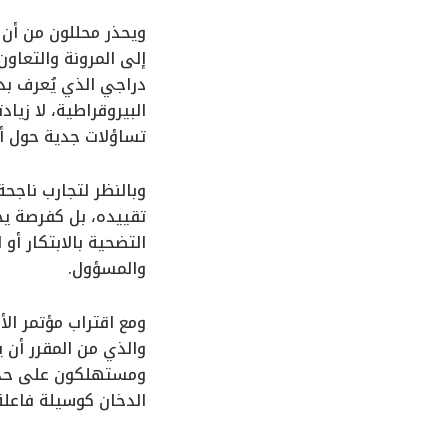
ويحذر محللون من أن 
إلى المرونة والتعاون
دراجي الذي يُعرف بد
البيروقراطية، لا زياد
تساؤلات جدية حول أو
وبالنظر لتجارب ناجح
تقييده، بل كفرصة يجب
التضحية بالابتكار أو
والمسؤول.
والذي من المقرر أن 
ومستهلكون على حد سو
الدخان كوسيلة فاعلة 