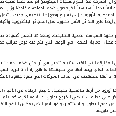
و أن المعركة ضد التبغ ومنتجات النيكوتين لم تعد فقط قضية صح
عاً تدخلياً سياسياً. آخر فصول هذه المواجهة قادها وزير ال
المفوضية الأوروبية إلى تسريع وضع إطار تنظيمي جديد، يشمل
ل أيضاً على البدائل الأقل خطورة مثل السجائر الإلكترونية وأكيا
ز حدود السياسة الصحية التقليدية، وتتعداها لتعمل كنموذج صار
ت غطاء “حماية الصحة”، في الوقت الذي يتم فيه فرض ضرائب جد
المفارقة التي تلفت الانتباه تتمثل في أن مثل هذه الحملات 
صالح العام، بينما أنها في حقيقتها ما هي إلا أداة للربح الس
إذ أنها تستهدف في الغالب الشركات التي تقود جهود الابتكار
وروبا من أزمة تنافسية حقيقية، لا تبدو الزيادة في الأعباء ال
رض على قطاعات تسعى للخروج بحلول بديلة ومبتكرة، كما يتم 
ً عن دعم التطوير والاستثمار، وهو الأمر الذي يعكس النهج التق
ين طويلة.