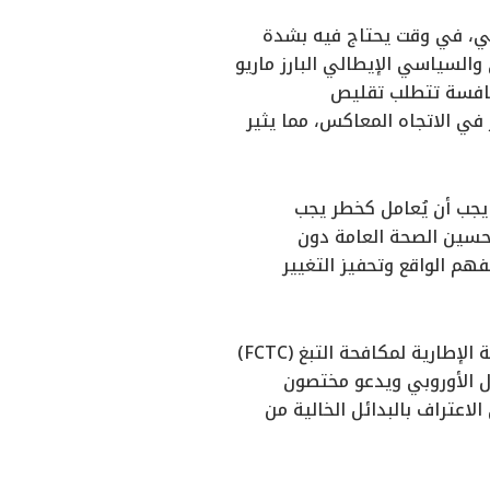
اطي، في وقت يحتاج فيه بشدة
والسياسي الإيطالي البارز ماريو
منافسة تتطلب تقليص
ر في الاتجاه المعاكس، مما يثير
 يجب أن يُعامل كخطر يجب
 تحسين الصحة العامة دون
فهم الواقع وتحفيز التغيير
ومع اقتراب مؤتمر الأطراف الحادي عشر (COP 11) في اتفاقية منظمة الصحة العالمية الإطارية لمكافحة التبغ (FCTC)
ل الأوروبي ويدعو مختصون
عتراف بالبدائل الخالية من