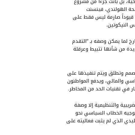
ية، بل باتت جزءاً من مشروع
صحة الهولندي، فينسنت
 قيوداً صارمة ليس فقط على
س النيكوتين.
خ لما يمكن وصفه بـ “التقدم
يدة من شأنها تثبيط وعرقلة
تصمم وتطلق ويتم تنفيذها على
ياسي والمالي، ويدفع المواطنون
 في تقنيات الحد من المخاطر.
ضريبية والتنظيمية إلا وصفة
توجيه الخطاب السياسي نحو
ليدي الذي لم يثبت فعاليته على