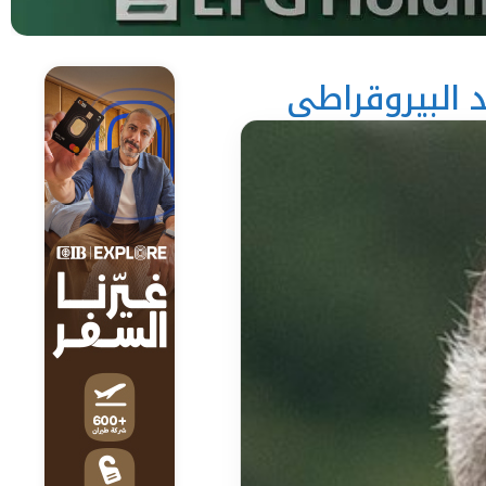
د البيروقراطي