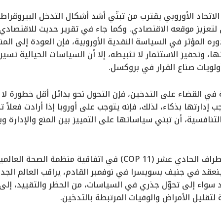
الاتحاد الأوروبي يقترب من تبنّي أشد أشكال التدخل البيروقر
 لتعزيز موقعه الاقتصادي. وكما جاء في تقرير حديث للاقتصادي 
وره المؤثر في السياسة النقدية الأوروبية، فإن العودة إلى ال
تها، وتحفيز الاستثمار لا تثبيطه، إلا أن السياسات الحيالية تسي
لويات صناع القرار في بروكسل.
ة في القضاء على التدخين، فإن التحول نحو بدائل أقل خطورة لا
 إدارتها بذكاء، لذلك، فإنه يتوجب على أوروبا إذا أرادت فعلاً
 التنافسية، أن تبني سياساتها على التمييز بين المنع والإدارة وب
ينعقد في جنيف بسويسرا في نوفمبر القادم، يراقب العالم الجد
اء إلى تحوّل جذري في السياسات، من الحظر والتقييد، إلى الا
لتقليل الأمراض والوفيات المرتبطة بالتدخين.