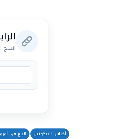
الرا
انسخ ال
أكياس النيكوتين
التبغ فى أوروب