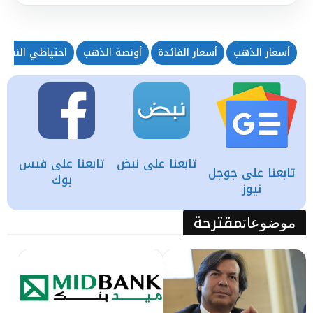
أسعار الذهب
أسعار الفائدة
أونصة الذهب
احتياطي النقد ا
تابعنا على نبض
تابعنا على فيس
تابعنا على جوجل
بوك
نيوز
مقترحة
موضوعات