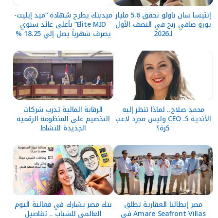
إنتيسا سان باولو تحقق 5.6 مليار
ميدبنك يطرح شهادة “ميد إيليت-
يورو صافي ربح في النصف الأول
Elite MID” بأعلى عائد سنوي
لـ2026
يصرف شهرياً يصل إلي 18.25 %
محمد صلاح.. لماذا تنظر إليه
الرقابة المالية تدرب شركات
الأندية كـ CEO وليس مجرد لاعب
التخصيم على المنظومة الرقمية
كرة؟
الجديدة للنشاط
مصر إيطاليا العقارية تطلق
بنك مصر يشارك في فعالية اليوم
Amare Seafront Villas في
العالمي للشباب .. تفاصيل