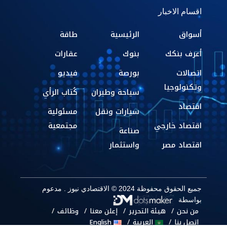
اقسام الاخبار
أسواق
الرئيسية
طاقة
أعرف بنكك
بنوك
عقارات
اتصالات
بورصة
فيديو
وتكنولوجيا
سياحة وطيران
كُتاب الرأي
اقتصاد
سيارات ونقل
مسئولية
اقتصاد خارجي
مجتمعية
صناعة
اقتصاد مصر
واستثمار
جميع الحقوق محفوظة 2024 © الاقتصادي نيوز . مدعوم
بواسطة
من نحن
هيئة التحرير
إعلن معنا
وظائف
اتصل بنا
العربية
English