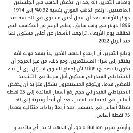
وأضاف التقرير، أنه بعد أن انخفض الذهب في الجلستين
الماضيتين، ارتفع الذهب الفوري بنسبة 0.32% إلى 1914
دولار للأوقية، بعد أن سجل أدنى مستوى في الجلسة عند
1896 دولار في وقت سابق، وعلى الرغم من المكاسب التي
تحققت يوم الأربعاء، تراجعت الأسعار عن أعلى مستوى لها
منذ أبريل 2022.
وتابع التقرير، أن ارتفاع الذهب الأخير بدأ يفقد قوته لأنه
يفتقر إلى شراء المستثمرين، ومع ذلك، من غير المرجح أن
يكون (التصحيح) هائلا لأن إجماع السوق لا يزال يرى أن بنك
الاحتياطي الفيدرالي سيكون أقل سرعة في التشديد
للمضي قدما، ويتوقع المستثمرون بشكل متزايد أن يخفض
الاحتياطي الفيدرالي حجم رفع أسعار الفائدة إلى 25 نقطة
أساس في اجتماعه المقبل، بعد أن أبطأ وتيرته إلى 50
نقطة أساس في ديسمبر، بعد أربعة زيادات متتالية بمقدار
75 نقطة أساس.
وأوضح تقرير gold Bullion، أن الذهب لا يدر أي فائدة، و