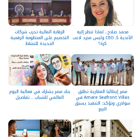
محمد صلاح.. لماذا تنظر إليه
الرقابة المالية تدرب شركات
الأندية كـ CEO وليس مجرد لاعب
التخصيم على المنظومة الرقمية
كرة؟
الجديدة للنشاط
مصر إيطاليا العقارية تطلق
بنك مصر يشارك في فعالية اليوم
Amare Seafront Villas في
العالمي للشباب .. تفاصيل
سولاري وتؤكد: التنفيذ يسبق
البيع