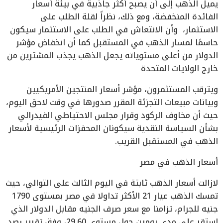
يميل الذهب إلى أن يصبح أكثر جاذبية في بيئة أسعار
الفائدة المنخفضة، ومع ذلك، نظراً لقلة الطلب على
الاستثمار، وأن الانتعاش في الطلب على الاستثمار سيكون
حاسمًا لمسار الذهب في المستقبل كما أن انخفاض مؤشر
الدولار من أعلى مستوياته يجعل الذهب يجذب المشترين من
خارج الولايات المتحدة
ويترقب المستثمرون، مؤشر أسعار المنتجين الأمريكيين
وبيانات مبيعات التجزئة المقرر صدورها في وقت لاحق اليوم،
حيث أن مخاوف الركود وقرار مجلس الاحتياطي الفيدرالي
بشأن السياسة النقدية سيكونان المحفزات الرئيسية لأسعار
الذهب في المستقبل القريب.
أسعار الذهب في مصر
لازالت أسعار الذهب ثابتة في اليوم الثالث على التوالي، حيث
تمسك الذهب عيار 21 الأكثر تداولا في مصر بمستوى 1790
جنيه للجرام، تزامنا مع سعر صرف الجنيه مقابل الدولار الذي
استقر على مدى يومين حول مستوى 29.60، وفق تقرير رصد