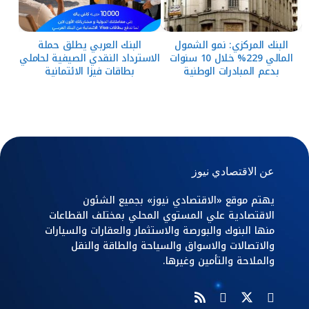
البنك المركزي: نمو الشمول
البنك العربي يطلق حملة
المالي 229% خلال 10 سنوات
الاسترداد النقدي الصيفية لحاملي
بدعم المبادرات الوطنية
بطاقات فيزا الائتمانية
عن الاقتصادي نيوز
يهتم موقع «الاقتصادي نيوز» بجميع الشئون
الاقتصادية علي المستوي المحلي بمختلف القطاعات
منها البنوك والبورصة والاستثمار والعقارات والسيارات
والاتصالات والاسواق والسياحة والطاقة والنقل
والملاحة والتأمين وغيرها.