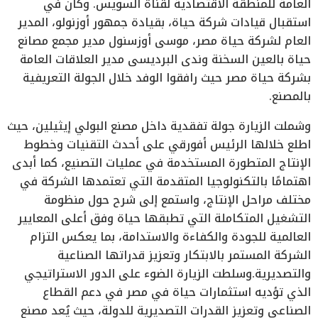
العامة للمنطقة الاقتصادية لقناة السويس. وكان في
استقبال قيادات شركة حياة، بقيادة جمهور أوزنولو، المدير
العام لشركة حياة مصر، موسى أوزسنول مدير مجمع مصانع
حياة بالعين السخنة وندى البرديسى مدير العلاقات العامة
بشركة حياة مصر حيث رافقوا الوفد خلال الجولة التعريفية
بالمصنع.
وشملت الزيارة جولة تفقدية داخل مصنع البولي إيثيلين، حيث
اطلع خلالها الرئيس أفورقي على أحدث التقنيات وخطوط
الإنتاج المتطورة المستخدمة في عمليات التصنيع، كما أبدى
اهتمامًا بالتكنولوجيا المتقدمة التي تعتمدها الشركة في
مختلف مراحل الإنتاج، واستمع إلى شرح حول منظومة
التشغيل المتكاملة التي تطبقها حياة وفق أعلى المعايير
العالمية للجودة والكفاءة والاستدامة، بما يعكس التزام
الشركة المستمر بالابتكار وتعزيز قدراتها الصناعية
والتصديرية.وسلطت الزيارة الضوء على الدور الاستراتيجي
الذي تؤديه استثمارات حياة في مصر في دعم القطاع
الصناعي وتعزيز القدرات التصديرية للدولة، حيث يُعد مصنع