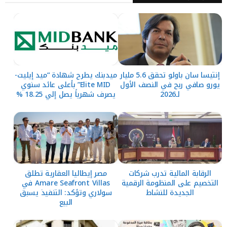
إنتيسا سان باولو تحقق 5.6 مليار
ميدبنك يطرح شهادة “ميد إيليت-
يورو صافي ربح في النصف الأول
Elite MID” بأعلى عائد سنوي
لـ2026
يصرف شهرياً يصل إلي 18.25 %
الرقابة المالية تدرب شركات
مصر إيطاليا العقارية تطلق
التخصيم على المنظومة الرقمية
Amare Seafront Villas في
الجديدة للنشاط
سولاري وتؤكد: التنفيذ يسبق
البيع