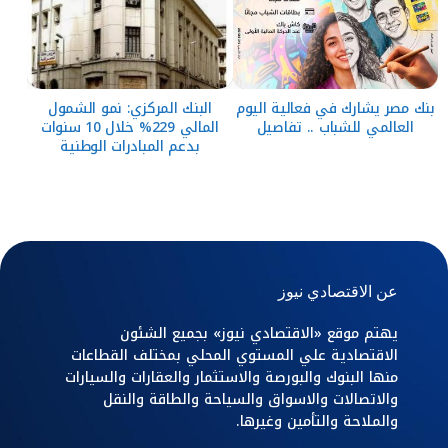
بنك مصر يشارك في فعالية اليوم
البنك المركزي: نمو الشمول
العالمي للشباب .. تفاصيل
المالي 229% خلال 10 سنوات
بدعم المبادرات الوطنية
عن الاقتصادي نيوز
يهتم موقع «الاقتصادي نيوز» بجميع الشئون
الاقتصادية علي المستوي المحلي بمختلف القطاعات
منها البنوك والبورصة والاستثمار والعقارات والسيارات
والاتصالات والاسواق والسياحة والطاقة والنقل
والملاحة والتأمين وغيرها.