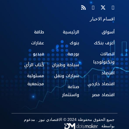
اقسام الاخبار
أسواق
الرئيسية
طاقة
أعرف بنكك
بنوك
عقارات
اتصالات
بورصة
فيديو
وتكنولوجيا
سياحة وطيران
كُتاب الرأي
اقتصاد
سيارات ونقل
مسئولية
اقتصاد خارجي
مجتمعية
صناعة
اقتصاد مصر
واستثمار
جميع الحقوق محفوظة 2024 © الاقتصادي نيوز . مدعوم
بواسطة