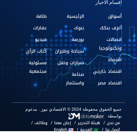
اقسام الاخبار
أسواق
الرئيسية
طاقة
أعرف بنكك
بنوك
عقارات
اتصالات
بورصة
فيديو
وتكنولوجيا
سياحة وطيران
كُتاب الرأي
اقتصاد
سيارات ونقل
مسئولية
اقتصاد خارجي
مجتمعية
صناعة
اقتصاد مصر
واستثمار
جميع الحقوق محفوظة 2024 © الاقتصادي نيوز . مدعوم
بواسطة
من نحن
هيئة التحرير
إعلن معنا
وظائف
اتصل بنا
العربية
English