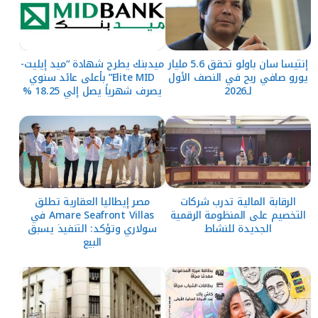
إنتيسا سان باولو تحقق 5.6 مليار
ميدبنك يطرح شهادة “ميد إيليت-
يورو صافي ربح في النصف الأول
Elite MID” بأعلى عائد سنوي
لـ2026
يصرف شهرياً يصل إلي 18.25 %
الرقابة المالية تدرب شركات
مصر إيطاليا العقارية تطلق
التخصيم على المنظومة الرقمية
Amare Seafront Villas في
الجديدة للنشاط
سولاري وتؤكد: التنفيذ يسبق
البيع