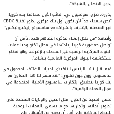
بدون الاتصال بالشبكة”.
بدوره، صرّح، سونغيون لي، النائب الأول لمحافظ بنك كوريا:
“نحن سعداء جداً لأن نكون أول بنك مركزي يطور تقنية CBDC
غير المتصلة بالإنترنت بالشراكة مع سامسونغ إليكترونيكس”.
وأضاف: “من خلال إنشاء مذكرة التفاهم هذه، نأمل أن
تواصل جمهورية كوريا ريادتها في مجال تكنولوجيا عملات
البنوك المركزية الرقمية غير المتصلة بالإنترنت، وهو قطاع
تستكشفه البنوك المركزية العالمية بنشاط”.
فيما قال نائب الرئيس التنفيذي لخبرات الهاتف المحمول في
سامسونج، وون جون تشوي: “لقد سمح لنا هذا التعاون مع
بنك كوريا بتطبيق ابتكارات سامسونغ الأمنية المتقدمة في
مجال العملة الرقمية”.
تعمل العديد من الدول، مثل الصين والولايات المتحدة على
تطوير أبحاثها وتجاربها مع ما يسمى بالعملات الرقمية
للبنوك المركزية على أمل أن يصبح من الأسهل على