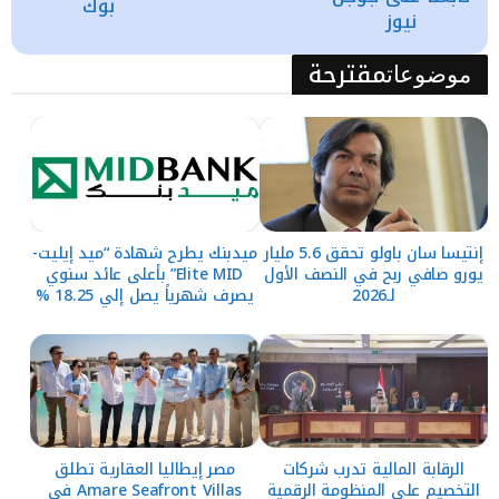
بوك
نيوز
مقترحة
موضوعات
إنتيسا سان باولو تحقق 5.6 مليار
ميدبنك يطرح شهادة “ميد إيليت-
يورو صافي ربح في النصف الأول
Elite MID” بأعلى عائد سنوي
لـ2026
يصرف شهرياً يصل إلي 18.25 %
الرقابة المالية تدرب شركات
مصر إيطاليا العقارية تطلق
التخصيم على المنظومة الرقمية
Amare Seafront Villas في