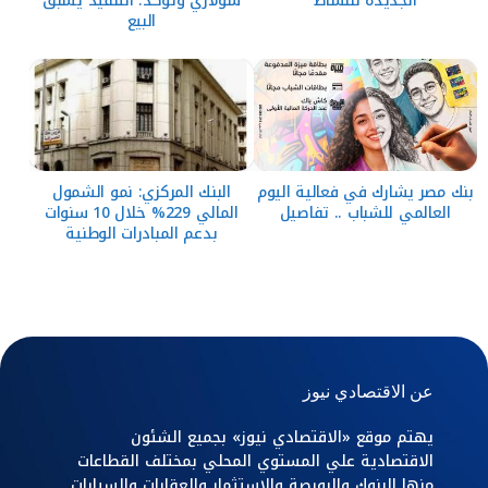
الجديدة للنشاط
سولاري وتؤكد: التنفيذ يسبق
البيع
بنك مصر يشارك في فعالية اليوم
البنك المركزي: نمو الشمول
العالمي للشباب .. تفاصيل
المالي 229% خلال 10 سنوات
بدعم المبادرات الوطنية
عن الاقتصادي نيوز
يهتم موقع «الاقتصادي نيوز» بجميع الشئون
الاقتصادية علي المستوي المحلي بمختلف القطاعات
منها البنوك والبورصة والاستثمار والعقارات والسيارات