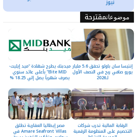
نيوز
مقترحة
موضوعات
إنتيسا سان باولو تحقق 5.6 مليار
ميدبنك يطرح شهادة “ميد إيليت-
يورو صافي ربح في النصف الأول
Elite MID” بأعلى عائد سنوي
لـ2026
يصرف شهرياً يصل إلي 18.25 %
الرقابة المالية تدرب شركات
مصر إيطاليا العقارية تطلق
التخصيم على المنظومة الرقمية
Amare Seafront Villas في