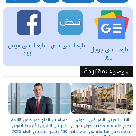
تابعنا على نبض
تابعنا على فيس
تابعنا على جوجل
بوك
نيوز
مقترحة
موضوعات
البنك العربى الافريقى الدولى
حسام بن الحاج عمر ضمن قائمة
ينظم جلسة متخصصة حول تمويل
فوربس الشرق الأوسط لأقوى
التجارة ضمن سلسلة من الفعاليات
100 رئيس تنفيذي لعام 2026