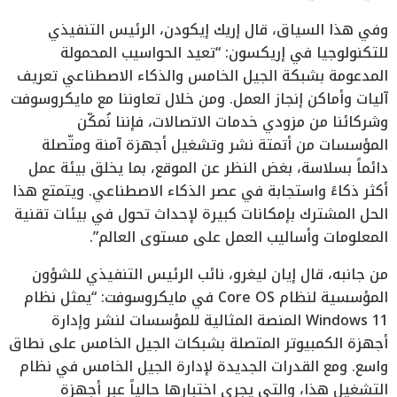
وفي هذا السياق، قال إريك إيكودن، الرئيس التنفيذي
للتكنولوجيا في إريكسون: “تعيد الحواسيب المحمولة
المدعومة بشبكة الجيل الخامس والذكاء الاصطناعي تعريف
آليات وأماكن إنجاز العمل. ومن خلال تعاوننا مع مايكروسوفت
وشركائنا من مزودي خدمات الاتصالات، فإننا نُمكّن
المؤسسات من أتمتة نشر وتشغيل أجهزة آمنة ومتّصلة
دائماً بسلاسة، بغض النظر عن الموقع، بما يخلق بيئة عمل
أكثر ذكاءً واستجابة في عصر الذكاء الاصطناعي. ويتمتع هذا
الحل المشترك بإمكانات كبيرة لإحداث تحول في بيئات تقنية
المعلومات وأساليب العمل على مستوى العالم”.
من جانبه، قال إيان ليغرو، نائب الرئيس التنفيذي للشؤون
المؤسسية لنظام Core OS في مايكروسوفت: “يمثل نظام
Windows 11 المنصة المثالية للمؤسسات لنشر وإدارة
أجهزة الكمبيوتر المتصلة بشبكات الجيل الخامس على نطاق
واسع. ومع القدرات الجديدة لإدارة الجيل الخامس في نظام
التشغيل هذا، والتي يجري اختبارها حالياً عبر أجهزة