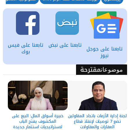
تابعنا على نبض
تابعنا على فيس
تابعنا على جوجل
بوك
نيوز
مقترحة
موضوعات
لجنة إدارة الأزمات باتحاد المقاولين
خبيرة أسواق المال: البيع على
تضع 7 توصيات لإنقاذ قطاع
المكشوف يفتح الباب
العقارات والمقاولات
لاستراتيجيات استثمار جديدة