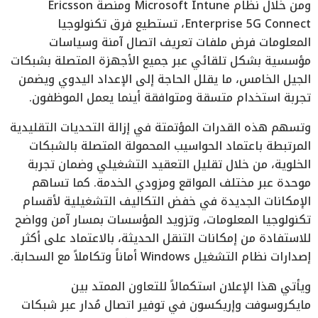
ومن خلال نظام Microsoft Intune ومنصة Ericsson
Enterprise 5G Connect، تستطيع فرق تكنولوجيا
المعلومات فرض ملفات تعريف اتصال آمنة وسياسات
مؤسسية بشكل تلقائي عبر جميع الأجهزة المتصلة بشبكات
الجيل الخامس، ما يقلل الحاجة إلى الإعداد اليدوي ويضمن
تجربة استخدام متسقة ومتوافقة أينما يعمل الموظفون.
وتسهم هذه القدرات المؤتمتة في إزالة التحديات التقليدية
المرتبطة باعتماد الحواسيب المحمولة المتصلة بالشبكات
الخلوية، من خلال تقليل التعقيد التشغيلي وضمان تجربة
موحدة عبر مختلف المواقع ومزودي الخدمة. كما تساهم
الإمكانات الجديدة في خفض التكاليف التشغيلية لأقسام
تكنولوجيا المعلومات، وتزويد المؤسسات بمسار آمن وواضح
للاستفادة من إمكانات التنقل الحديثة، بالاعتماد على أكثر
إصدارات نظام التشغيل Windows أماناً وتكاملاً مع السحابة.
ويأتي هذا الإعلان استكمالاً للتعاون الممتد بين
مايكروسوفت وإريكسون في توفير اتصال مُدار عبر شبكات