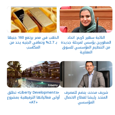
النائبة سهير كريم: اتحاد
الذهب في مصر يرتفع 160 جنيها
المطورين يؤسس لمرحلة جديدة
بـ 2.7% وتعافي الجنيه يحد من
من التنظيم المؤسسي للسوق
المكاسب
العقارية
شريف مدحت ينضم للمصرف
«Liberty Developments» تطلق
المتحد رئيسًا لقطاع الاتصال
أولى فعالياتها الترفيهية بمشروع
المؤسسي
«AT»