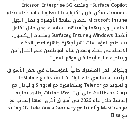
Surface Copilot+ ومنصة Ericsson Enterprise 5G
Connect، يمكن لفرق تكنولوجيا المعلومات استخدام نظام
Microsoft Intune لضمان سلامة الأجهزة واتصال الجيل
الخامس وإدارتهما وتأمينهما بسلاسة. ومن خلال تكامل
أنظمة Windows وIntune وSurface ومنصات إريكسون،
تستطيع المؤسسات نشر أجهزة جاهزة لعصر الذكاء
الاصطناعي بثقة، وضمان بقاء الموظفين على اتصال آمن
وإنتاجية عالية أينما كان موقع العمل”.
ويتوافر الحل المشترك حالياً للمؤسسات في بعض الأسواق
الرئيسية، بما في ذلك الولايات المتحدة مع T-Mobile
والسويد مع Telenor وسنغافورة مع Singtel واليابان مع
SoftBank Corp، على أن تتبعها عمليات إطلاق تجارية
إضافية خلال عام 2026 في أسواق أخرى، منها إسبانيا مع
MasOrange وألمانيا مع O2 Telefónica Germany وفنلندا
مع Elisa.