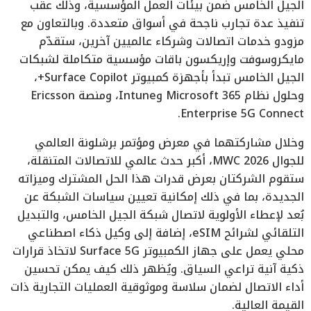
الجيل الخامس ضمن بيئات العمل المؤسسية، وذلك عقب
تنفيذ عدة تجارب ناجحة في أسواق متعددة. وبالتعاون مع
مزودو خدمات اتصالات وشركاء عالميين آخرين، ستقدّم
مايكروسوفت وإريكسون باقات مؤسسية متكاملة لشبكات
الجيل الخامس تبدأ بأجهزة كمبيوتر Surface Copilot+،
وحلول نظام Microsoft 365 وIntune، ومنصة Ericsson
Enterprise 5G Connect.
وخلال مشاركتهما في معرض ومؤتمر برشلونة العالمي
للجوال MWC 2026، أكبر حدث عالمي للاتصالات المتنقلة،
ستقوم الشركتان بعرض قدرات هذا الحل المشترك وميزاته
الجديدة، بما في ذلك إمكانية تعيين سياسات الشبكة عن
بُعد لإعطاء الأولوية لاتصال شبكة الجيل الخامس، والتبديل
التلقائي لشرائح eSIM، إضافة إلى وكيل ذكاء اصطناعي
محلي يعمل على جهاز الكمبيوتر Surface 5G لاتخاذ قرارات
ذكية آنية تراعي السياق. ويُظهر ذلك كيف يمكن تحسين
أداء الاتصال لضمان سلاسة وموثوقية العمليات التجارية ذات
القيمة العالية.