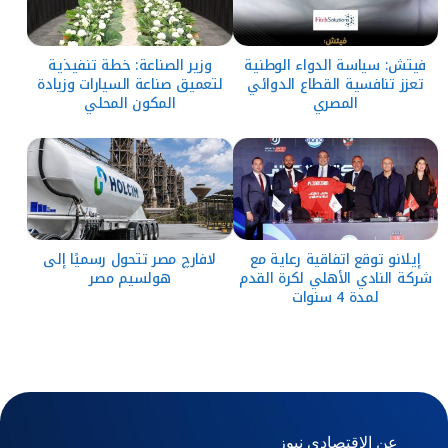
فيتش: سياسة الدواء الوطنية
وزير الصناعة: خطة تنفيذية
تعزز تنافسية القطاع الدوائي
لتعميق صناعة السيارات وزيادة
المصري
المكون المحلي
إيلانو توقع اتفاقية رعاية مع
لافارچ مصر تتحول رسميًا إلى
شركة النادي الأهلي لكرة القدم
هولسيم مصر
لمدة 4 سنوات
عن الاقتصادي نيوز