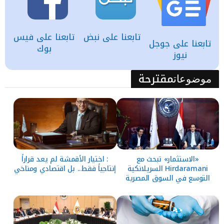
تابعنا على نبض
تابعنا على فيس
تابعنا على جوجل
بوك
نيوز
مقترحة
موضوعات
«الاستثمار» تبحث مع
: اختيار الأقمشة لم يعد قراراً
Hirdaramani السريلانكية
إنتاجياً فقط.. بل اقتصادي ومناخي
التوسع في السوق المصرية