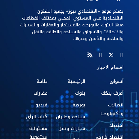
يهتم موقع «الاقتصادي نيوز» بجميع الشئون
الاقتصادية علي المستوي المحلي بمختلف القطاعات
منها البنوك والبورصة والاستثمار والعقارات والسيارات
والاتصالات والاسواق والسياحة والطاقة والنقل
والملاحة والتأمين وغيرها.
اقسام الاخبار
أسواق
الرئيسية
طاقة
أعرف بنكك
بنوك
عقارات
اتصالات
بورصة
فيديو
وتكنولوجيا
سياحة وطيران
كُتاب الرأي
اقتصاد
سيارات ونقل
مسئولية
اقتصاد خارجي
مجتمعية