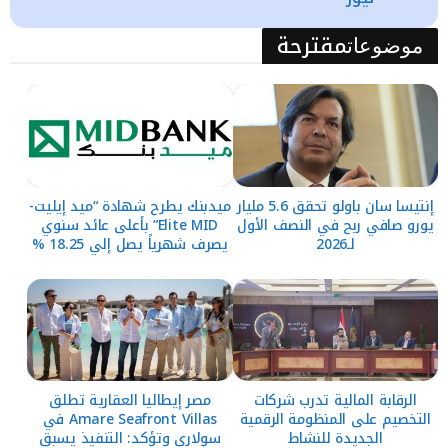
مقترحة
موضوعات
إنتيسا سان باولو تحقق 5.6 مليار
ميدبنك يطرح شهادة “ميد إيليت-
يورو صافي ربح في النصف الأول
Elite MID” بأعلى عائد سنوي
لـ2026
يصرف شهرياً يصل إلي 18.25 %
الرقابة المالية تدرب شركات
مصر إيطاليا العقارية تطلق
التخصيم على المنظومة الرقمية
Amare Seafront Villas في
الجديدة للنشاط
سولاري وتؤكد: التنفيذ يسبق