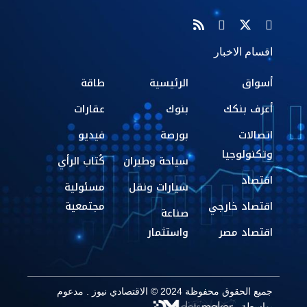
اقسام الاخبار
أسواق
الرئيسية
طاقة
أعرف بنكك
بنوك
عقارات
اتصالات
بورصة
فيديو
وتكنولوجيا
سياحة وطيران
كُتاب الرأي
اقتصاد
سيارات ونقل
مسئولية
اقتصاد خارجي
مجتمعية
صناعة
اقتصاد مصر
واستثمار
جميع الحقوق محفوظة 2024 © الاقتصادي نيوز . مدعوم
بواسطة