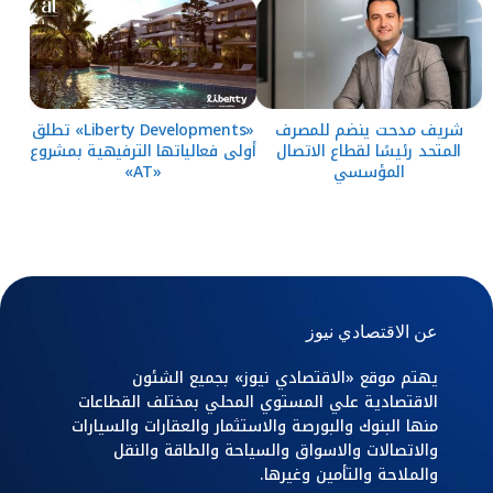
شريف مدحت ينضم للمصرف
«Liberty Developments» تطلق
المتحد رئيسًا لقطاع الاتصال
أولى فعالياتها الترفيهية بمشروع
المؤسسي
«AT»
عن الاقتصادي نيوز
يهتم موقع «الاقتصادي نيوز» بجميع الشئون
الاقتصادية علي المستوي المحلي بمختلف القطاعات
منها البنوك والبورصة والاستثمار والعقارات والسيارات
والاتصالات والاسواق والسياحة والطاقة والنقل
والملاحة والتأمين وغيرها.