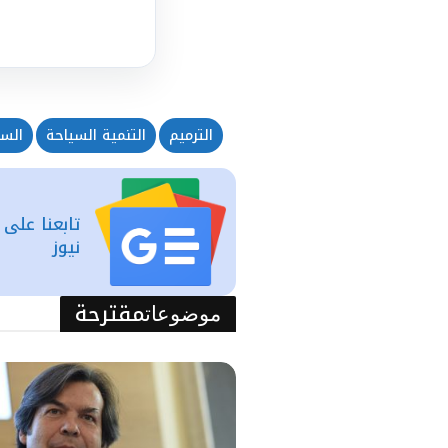
الترميم
التنمية السياحة
السي
تابعنا على
نيوز
مقترحة
موضوعات