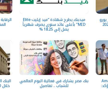
حقق 5.6 مليار يورو
ميدبنك يطرح شهادة “ميد إيليت-Elite
الرقابة
MID” بأعلى عائد سنوي يصرف شهرياً
المن
يصل إلي 18.25 %
قارية تطلق Amare
بنك مصر يشارك في فعالية اليوم العالمي
وتؤكد:
للشباب .. تفاصيل
خلال 10 سنوات بدعم المبادرات الوطنية