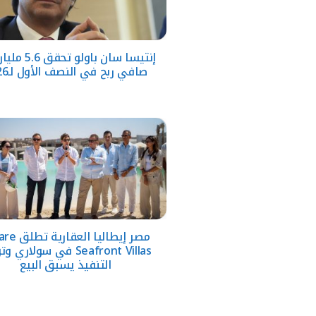
إنتيسا سان باولو ت
صافي ربح في النصف الأول لـ2026
مصر إيطاليا الع
Seafront Villas في سولاري 
التنفيذ يسبق البيع