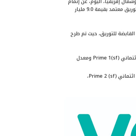
مال إفريقيا، اليوم، عن إتمام
الإصدار العاشر لسندات توريق بقيمة 1.2 مليار جنيه، وهو ضمن برنامج إصدار سندات توريق معتمد بقيمة 9.0 مليار
لقابضة للتوريق، حيث تم طرح
تبلغ قيمة الشريحة (A) 691.6 مليون جنيه ومدتها 6 أشهر، وحصلت على تصنيف ائتماني Prime 1(sf) ومعدل
تبلغ قيمة الشريحة (B) 461.0 مليون جنيه ومدتها 12 شهرًا، وحصلت على تصنيف ائتماني Prime 2 (sf)،