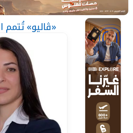
«ڤاليو» تُتمم الإصد