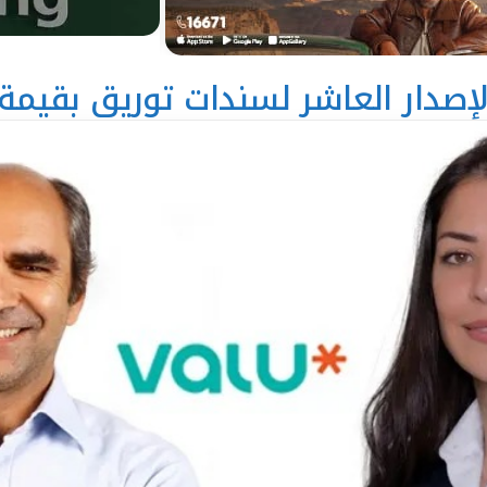
ار العاشر لسندات توريق بقيمة 1.2 مليار جني