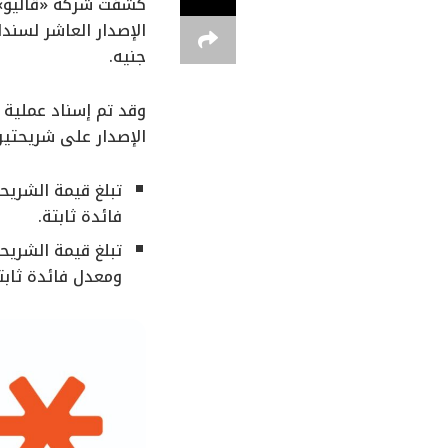
كشفت شركة «ڤاليو»، 
جنيه.
وقد تم إسناد عملية 
الإصدار على شريحتين
فائدة ثابتة.
ومعدل فائدة ثابت