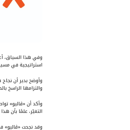
وفي هذا السياق، أعر
استراتيجية في مسيرة
وأوضح بدير أن نجاح 
والتزامها الراسخ بال
وأكد أن «ڤاليو» تواص
التغيّر، علمًا بأن ه
وقد نجحت «ڤاليو» في