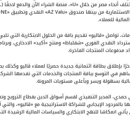
مالية للعملاء.
ت، تواصل «ڤاليو» تقديم باقة من الحلول الابتكارية التي تلبي ا
د مدفوعات المنتجات الفاخرة.
ًا بإطلاق بطاقة ائتمانية جديدة حصريًا لعملاء ڤاليو وكذلك ب
اهم في التوسع بباقة المنتجات والخدمات التي تقدمها الشركة ف
مالية بسهولة ويسر وبأعلى مستويات المرونة.
 حمدي، المدير التنفيذي لقسم أسواق الدين بقطاع الترويج وت
المردود الإيجابي للشراكة الاستراتيجية مع «ڤاليو»، والتي أث
يأتي انعكاسًا للنهج الابتكاري والسياسات المالية الرشيدة التي