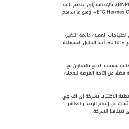
ملايين الأفراد في مختلف أنحاء مصر من خلال «U»، منصة الشراء الآن والدفع لاحقًا (BNPL)، بالإضافة إلى تقديم باقة
متنوعة من المنتجات الاستثمارية من بينها صندوق «AZ Valu» النقدي وتطبيق «EFG Hermes ONE»، وهو ما ساهم
حتياجات العملاء دائمة التغير،
ومن بينها برنامج الاسترداد النقدي الفوري «شقلباظ» ومنتج «أكيد» الادخاري، وبرنامج «Ulter»، أحد الحلول التمويلية
طاقة مسبقة الدفع بالتعاون مع
ضلًا عن إتاحة الفرصة للعملاء
غطية الاكتتاب بشركة إي اف چي
مرت عن إتمام الإصدار العاشر
 تتبناها الشركة.