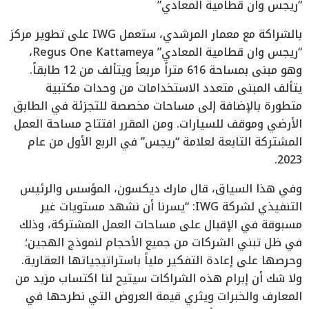
“ريجس وان قطامية المعادي”
بالشراكة مع معمار المرشدي، ستعمل IWG على تطوير مركز
“ريجس وان قطامية المعادي” Regus One Kattameya،
وهو مبنى بمساحة 616 متراً مربعاً ويتألف من 12 طابقاً.
يتألف المبنى متعدد الاستخدامات من وحدات مكتبية
متطورة بالإضافة إلى مساحات مخصصة للتجزئة في الطابق
الأرضي وموقف للسيارات. ومن المقرر افتتاح مساحة العمل
المشتركة التابعة لعلامة “ريجس” في الربع الأول من عام
2023.
وفي هذا السياق، قال مارك ديكسون، المؤسس والرئيس
التنفيذي لشركة IWG: “يسرنا أن نشهد مستويات غير
مسبوقة في الإقبال على مساحات العمل المشتركة، وذلك
في ظل تبني الشركات من جميع الأحجام لنموذج الهجين؛
وحرصها على إعادة التفكير ملياً باستراتيجياتها العقارية.
ولا شك أن إبرام هذه الشراكات سيتيح لنا اكتساب مزيد من
المعارف والخبرات ويثري قيمة العروض التي نطرحها في