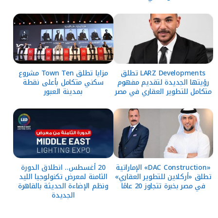
LARZ Developments تطلق
مزايا تطلق Town Ten مشروع
رؤيتها الجديدة لتقديم مفهوم
سكني متكامل بأعلى نقطة
متكامل للتطوير العقاري في مصر
بمدينة العبور
«DAC Construction» الإماراتية
20 أغسطس.. انطلاق الدورة
تطلق «أركلاين للتطوير العقاري»
الثامنة لمعرض تكنولوجيا الليد
في مصر بخبرة تتجاوز 20 عامًا
ونظم الإضاءة الحديثة بالقاهرة
الجديدة