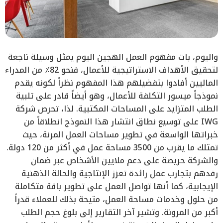
واليوم، بات مفهوم العمل الهجين اليوم يمثل وسيلة ناجعة
لتحقيق الأهداف الاستراتيجية للأعمال، فنحو 82٪ من المدراء
الماليين أفادوا بتفضيلهم هذا المفهوم نظراً لكونه يقدم
نموذجاً ميسور التكلفة للأعمال، وهو أيضاً قادر على تلبية
الطلب المتزايد على المساحات المكتبية. لذا، تحرص شركة
IWG على توسيع نطاق انتشار هذا النموذج انطلاقاً من
خبراتها الواسعة في تطوير مساحات العمل المرنة، حيث
تمتلك ما يقرب من 3500 مساحة عمل في أكثر من 120 دولة.
والشركة حريصة على دعم ملايين الأشخاص عبر ضمان
رفدهم بتجارب عمل رائدة تعزز الإنتاجية والحالة الذهنية
الإيجابية، كما أنها تواصل العمل على تطوير باقة متكاملة
من حلول وخدمات مساحة العمل، متيحة بذلك للعملاء قدراً
أكبر من المرونة. وتشير آخر التقارير إلى بلوغ حجم الطلب