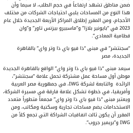
ضمن مناطق تشهد ارتفاعاً في حجم الطلب، لا سيما وأن
هذا النوع من المساحات يلبي احتياجات الشركات من مختلف
الأحجام، ومن المقرر إطلاق المراكز الأربعة الجديدة خلال عام
2023 في “بايونير بلازا” و”ماسبيرو بيزنس تاور” و”وان
قطامية المعادي”.
“سجنتشر” في مبنى “ذا فيو باي ذا وتر واي” بالقاهرة
الجديدة، مصر
سيعد مبنى “ذا فيو باي ذا وتر واي” الواقع بالقاهرة الجديدة
موطن أول مساحة عمل مشتركة تحمل علامة “سجنتشر”،
الرائدة والتابعة لشركة IWG، في جمهورية مصر العربية
وأفريقيا، في خطوة تشكل علامة فارقة في مسيرة الشركة،
ويعتبر مبنى “ذا فيو باي ذا وتر واي” مجمعاً متطوراً متعدد
الاستخدامات يضم مساحات تجارية وسكنية ومكاتب، ومن
المقرر أن يكون ثالث اتفاقيات الشراكة التي تجمع كلاً من
IWG و”بريمير جروب”.