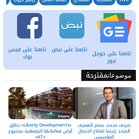
تابعنا على نبض
تابعنا على فيس
تابعنا على جوجل
بوك
نيوز
مقترحة
موضوعات
شريف مدحت ينضم للمصرف
«Liberty Developments» تطلق
المتحد رئيسًا لقطاع الاتصال
أولى فعالياتها الترفيهية بمشروع
المؤسسي
«AT»