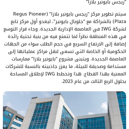
“ريجس بايونير بلازا”
سيتم تطوير مركز “ريجس بايونير بلازا” (Regus Pioneer
Plaza) بالشراكة مع “جلوبال بايونير”، ليغدو أول مركز تابع
لشركة IWG في العاصمة الإدارية الجديدة. وجاء قرار التوسع
في هذه المنطقة نظراً لما تتمتع فيه من بنية تحتية رائدة
إضافة إلى الارتفاع السريع في حجم الطلب سواء من الجهات
الحكومية أو الخاصة التي تسعى لنقل مراكز عملياتها إلى
العاصمة الجديدة. ويتبنى مشروع “بايونير بلازا” ممارسات
مستدامة وصديقة للبيئة، ما يعزز جاذبيته بالنسبة للشركات
المعنية بهذا القطاع. هذا وتخطط IWG لإطلاق المساحة
بحلول الربع الثالث من عام 2023.