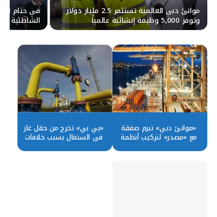
موانئ دبي العالمية تستثمر 2.5 مليار دولار
في ختام البطو
وتوفر 5,000 وظيفة إنشائية عالمياً
الشاطئية توج
«موانئ دبي» تبرم صفقة
«بي بي» تخرج من حقل غاز
مع «مصدر» لتركيب أنظمة
في السنغال بسبب خلافات
طاقة متجددة
مع الحكومة