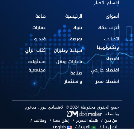
اقسام الاخبار
أسواق
الرئيسية
طاقة
أعرف بنكك
بنوك
عقارات
اتصالات
بورصة
فيديو
وتكنولوجيا
سياحة وطيران
كُتاب الرأي
اقتصاد
سيارات ونقل
مسئولية
اقتصاد خارجي
مجتمعية
صناعة
اقتصاد مصر
واستثمار
جميع الحقوق محفوظة 2024 © الاقتصادي نيوز . مدعوم
بواسطة
من نحن
هيئة التحرير
إعلن معنا
وظائف
اتصل بنا
العربية
English