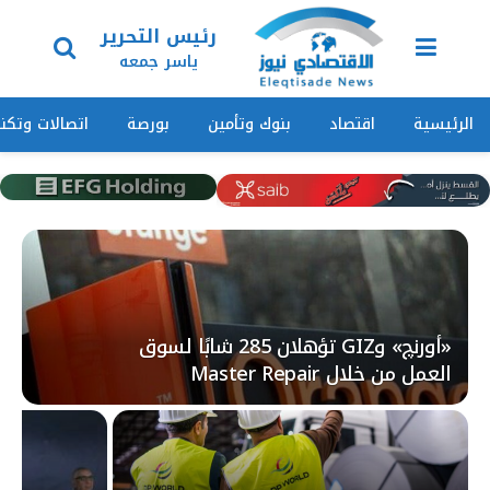
رئيس التحرير
ياسر جمعه
الرئيسية
اقتصاد
بنوك وتأمين
بورصة
اتصالات وتكنو
«أورنچ» وGIZ تؤهلان 285 شابًا لسوق
العمل من خلال Master Repair