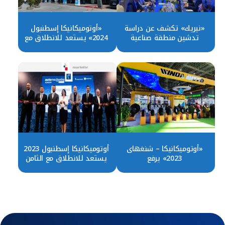
«نيريك» تكشف عن دراسة
«أوتوميكانيكا إسطنبول
تدشين منطقة صناعية
2024» يستعد للانطلاق مع
متكاملة للسيارات
الثالث والعشرون من مايو
المقبل
«أوتوميكانيكا – شنغهاى
أوتوميكانيكا إسطنبول 2023
2023» يرفع
يستعد للانطلاق مع الثامن
شعار«المستقبل يبدأ الآن»
من يونيو الجاري