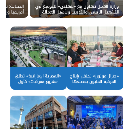
وزارة العمل تتعاون مع «شغلني» للتوسع في
الصناعة: نست
التشغيل الرقمي والتدريب وتأهيل العمالة
أفريقيا وزيادة 
للأسواق المحلية والخارجية
«جنرال موتورز» تحتفل بإنتاج
«المصرية الإماراتية» تطلق
المركبة المليون بمصنعها
مشروع «مركبات» كأول
بمصر ٢٢ سبتمبر
مدينة متكاملة للصناعات
المغذية للسيارات