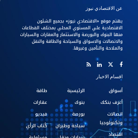
عن الاقتصادي نيوز
يهتم موقع «الاقتصادي نيوز» بجميع الشئون
الاقتصادية علي المستوي المحلي بمختلف القطاعات
منها البنوك والبورصة والاستثمار والعقارات والسيارات
والاتصالات والاسواق والسياحة والطاقة والنقل
والملاحة والتأمين وغيرها.
اقسام الاخبار
أسواق
الرئيسية
طاقة
أعرف بنكك
بنوك
عقارات
اتصالات
بورصة
فيديو
وتكنولوجيا
سياحة وطيران
كُتاب الرأي
اقتصاد
سيارات ونقل
مسئولية