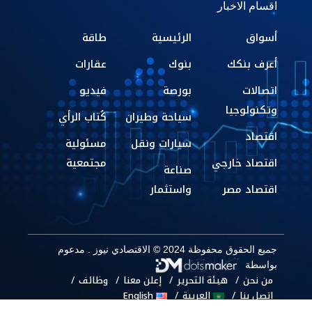
اقسام الاخبار
أسواق
الرئيسية
طاقة
أعرف بنكك
بنوك
عقارات
اتصالات
بورصة
فيديو
وتكنولوجيا
سياحة وطيران
كُتاب الرأي
اقتصاد
سيارات ونقل
مسئولية
اقتصاد خارجي
مجتمعية
صناعة
اقتصاد مصر
واستثمار
جميع الحقوق محفوظة 2024 © الاقتصادي نيوز . مدعوم
بواسطة
من نحن
هيئة التحرير
إعلن معنا
وظائف
اتصل بنا
العربية
English