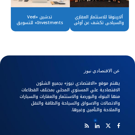
ألارينوڨا للاستثمار العقاري
تدشين «Veel
والسياحي تكشف عن أولي
Investments» للتسويق
مشروعاتها بمصر ..تفاصيل
العقارى بمستهدف يتجاوز
المليار جنيه بالعام الأول
عن الاقتصادي نيوز
يهتم موقع «الاقتصادي نيوز» بجميع الشئون
الاقتصادية علي المستوي المحلي بمختلف القطاعات
منها البنوك والبورصة والاستثمار والعقارات والسيارات
والاتصالات والاسواق والسياحة والطاقة والنقل
والملاحة والتأمين وغيرها.