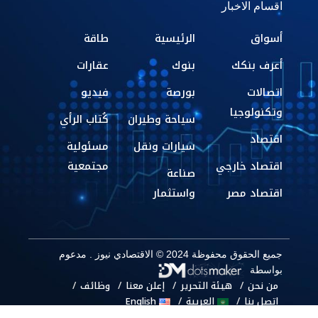
اقسام الاخبار
أسواق
الرئيسية
طاقة
أعرف بنكك
بنوك
عقارات
اتصالات
بورصة
فيديو
وتكنولوجيا
سياحة وطيران
كُتاب الرأي
اقتصاد
سيارات ونقل
مسئولية
اقتصاد خارجي
مجتمعية
صناعة
اقتصاد مصر
واستثمار
جميع الحقوق محفوظة 2024 © الاقتصادي نيوز . مدعوم
بواسطة
من نحن
هيئة التحرير
إعلن معنا
وظائف
اتصل بنا
العربية
English