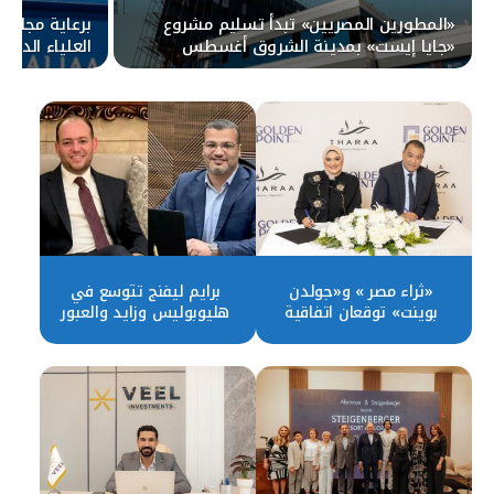
«المطورين المصريين» تبدأ تسليم مشروع
برعاية مجلس ا
«جايا إيست» بمدينة الشروق أغسطس
المقبل
Tower
«ثراء مصر » و«جولدن
برايم ليفنج تتوسع في
بوينت» توقعان اتفاقية
هليوبوليس وزايد والعبور
شراكة استراتيجية لتطوير
باستثمارات 500 مليون جنيه
مشروعات مشتركة