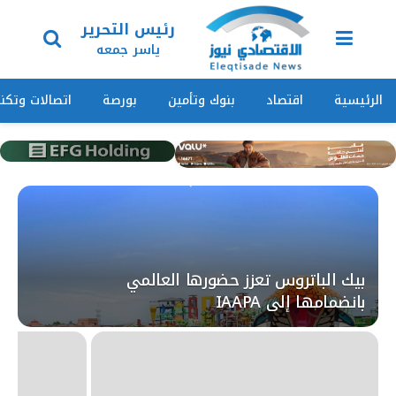
رئيس التحرير
ياسر جمعه
الرئيسية
اقتصاد
بنوك وتأمين
بورصة
اتصالات وتكنو
بيك الباتروس تعزز حضورها العالمي
بانضمامها إلى IAAPA