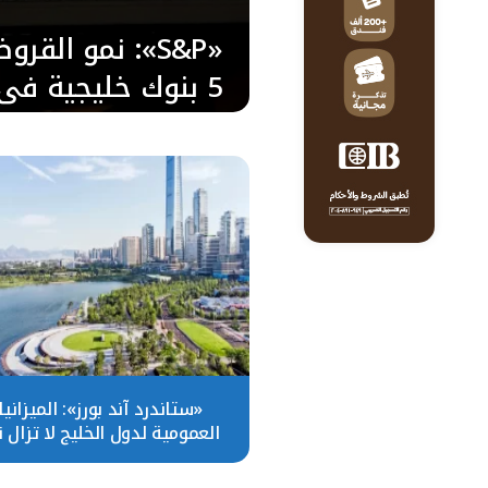
«S&P»: نمو القر
5 بنوك خليجية في 
2024
«ستاندرد آند بورز»: الميزاني
العمومية لدول الخليج لا تزال 