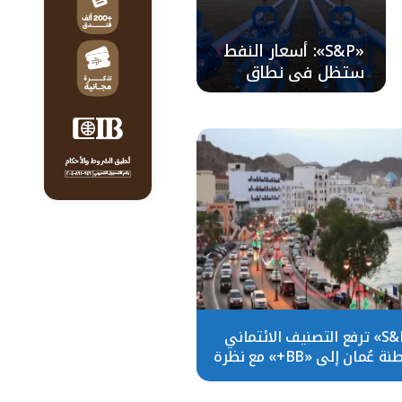
«S&P»: أسعار النفط
ستظل في نطاق
بين 70 و80 دولارا
للبرميل في 2024
«S&P» ترفع التصنيف الائتماني
لسلطنة عُمان إلى «BB+» مع نظرة
مستقبلية مستقرة