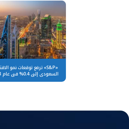
«S&P» ترفع توقعات نمو الاق
السعودي إلى 0.4% في عام 2023