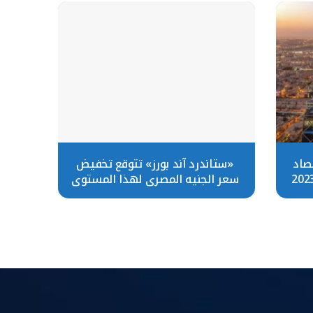
تصاد
«ستاندرد آند بورز» تتوقع تخفيض
سعر الجنيه المصري لهذا المستوى
بنهاية 2023