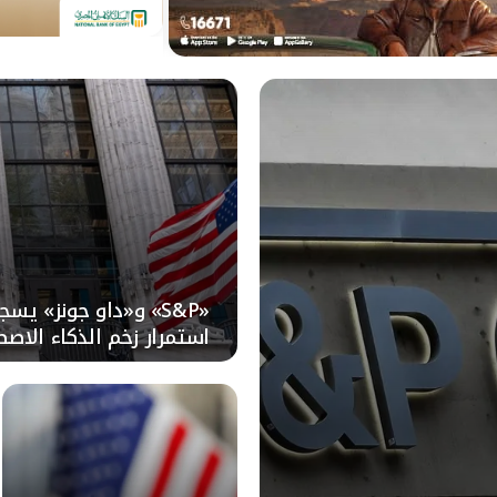
«S&P» و«داو جونز» ي
استمرار زخم الذكاء الاص