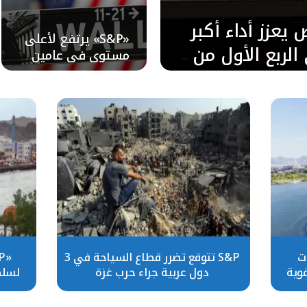
وض يعزز أداء أكبر
«S&P» يرتفع لأعلى
الربع الأول من
مستوى في عامين
وسط تفاؤل بشأن
الذكاء الاصطناعي
ات
S&P تتوقع تضرر قطاع السياحة في 3
قوية
دول عربية جراء حرب غزة