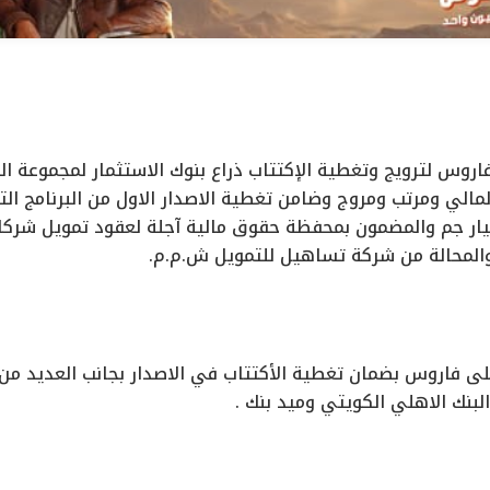
روس لترويج وتغطية الإكتتاب ذراع بنوك الاستثمار لمجموعة ال
لمالي ومرتب ومروج وضامن تغطية الاصدار الاول من البرنامج ال
الغ حجمه 2.89 مليار جم والمضمون بمحفظة حقوق مالية آجلة لعقود تمويل
ى فاروس بضمان تغطية الأكتتاب في الاصدار بجانب العديد من 
لبنك الاهلي الكويتي وميد بنك .