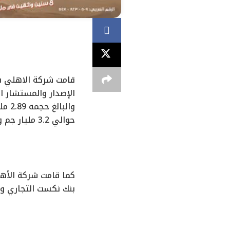
قامت شركة الاهلي فا
الإصدار والمستشار ا
والب
حوالي 3.2 مليار جم والمحالة من شركة تساهيل للتمويل ش.م.م.
كما قامت شركة الأهل
بنك نكست التجاري وا