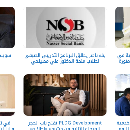
عالمية في
بنك ناصر يطلق البرنامج التدريبي الصيفي
سويلم 
منورة
لطلاب منحة الدكتور علي مصيلحي
خدمية
PLDG Development تفتح باب الحجز
في تع
الروم
للمرحلة الثانية من مشروع «إطلالة»