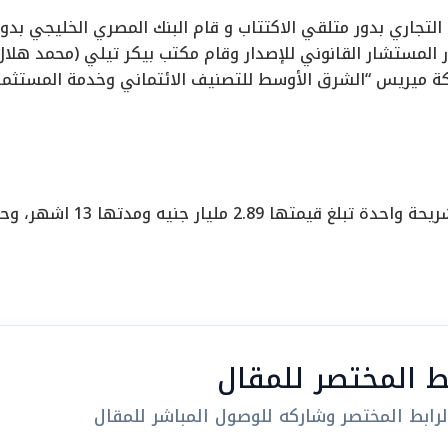
لتجاري بدور متلقي الاكتتاب و قام البنك المصري الخليجي بد
المستشار القانوني للإصدار وقام مكتب بيكر تيلي (محمد هلال 
 ميريس “الشرق الأوسط للتصنيف الائتماني وخدمة المستثمرين
2.89 مليار جنيه ومدتها 13 اشهر، وحصلت على تصنيف .A-
بط المختصر للمقال
رابط المختصر وشاركه للوصول المباشر للمقال