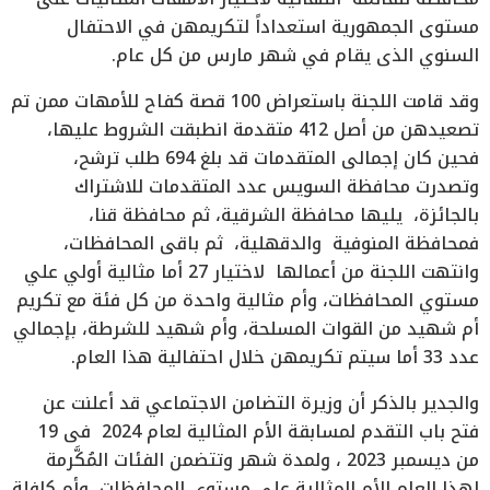
مستوى الجمهورية استعداداً لتكريمهن في الاحتفال
السنوي الذى يقام في شهر مارس من كل عام.
وقد قامت اللجنة باستعراض 100 قصة كفاح للأمهات ممن تم
تصعيدهن من أصل 412 متقدمة انطبقت الشروط عليها،
فحين كان إجمالى المتقدمات قد بلغ 694 طلب ترشح،
وتصدرت محافظة السويس عدد المتقدمات للاشتراك
بالجائزة، يليها محافظة الشرقية، ثم محافظة قنا،
فمحافظة المنوفية والدقهلية، ثم باقى المحافظات،
وانتهت اللجنة من أعمالها لاختيار 27 أما مثالية أولي علي
مستوي المحافظات، وأم مثالية واحدة من كل فئة مع تكريم
أم شهيد من القوات المسلحة، وأم شهيد للشرطة، بإجمالي
عدد 33 أما سيتم تكريمهن خلال احتفالية هذا العام.
والجدير بالذكر أن وزيرة التضامن الاجتماعي قد أعلنت عن
فتح باب التقدم لمسابقة الأم المثالية لعام 2024 فى 19
من ديسمبر 2023 ، ولمدة شهر وتتضمن الفئات المُكَّرمة
لهذا العام الأم المثالية على مستوى المحافظات، وأم كافلة