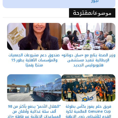
نيوز
مقترحة
موضوعات
وزير الصحة يتابع مع «سان دوناتو»
صندوق دعم مشروعات الجمعيات
الإيطالية تنفيذ مستشفى
والمؤسسات الأهلية يطور 15
هليوبوليس الجديد
منتجًا رقميًا
فريق حلم يفوز بكأس بطولة
“الهلال الأحمر” يدفع بأكثر من 98
Genuine Cup العالمية لكرة
ألف سلة غذائية وأطنان من
القدم للأشخاص ذوي الإعاقة
المساعدات الإغاثية عبر قافلة «زاد