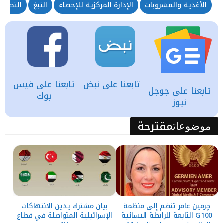
الأغذية والمشروبات
الإدارة المركزية للإحصاء
التبغ
التضخم
تابعنا على نبض
تابعنا على فيس
تابعنا على جوجل
بوك
نيوز
مقترحة
موضوعات
چرمين عامر تنضم إلى منظمة
بيان مشترك يدين الانتهاكات
G100 التابعة للرابطة النسائية
الإسرائيلية المتواصلة في قطاع