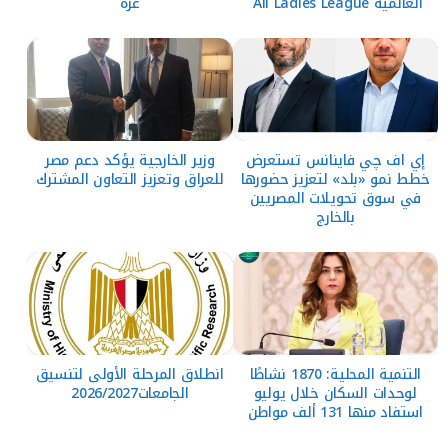
العالمية All Ladies League
غزة
إي اف چي فاينانس تستعرض
وزير الخارجية يؤكد دعم مصر
خطط نمو «بلد» لتعزيز حضورها
للعراق وتعزيز التعاون المشترك
في سوق تحويلات المصريين
بالخارج
التنمية المحلية: 1870 نشاطًا
انطلاق المرحلة الأولى لتنسيق
لوحدات السكان خلال يوليو
الجامعات2026/2027
استفاد منها 131 ألف مواطن