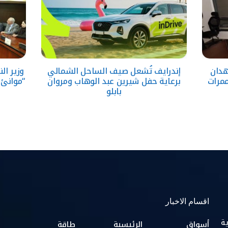
هدان
إندرايف تُشعل صيف الساحل الشمالي
وزير ا
ممرات
برعاية حفل شيرين عبد الوهاب ومروان
“موانئ 
بابلو
اقسام الاخبار
ية
أسواق
الرئيسية
طاقة