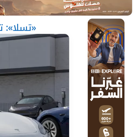
«تسلا»: تسليم 463 ألف سيارة عا