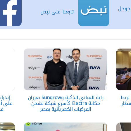
 جوجل
تابعنا على نبض
اصات لربط
راية للمباني الذكية وSungrow تعززان
إندرا
قطار
مكانة Electra كأسرع شبكة لشحن
المركبات الكهربائية بمصر
في