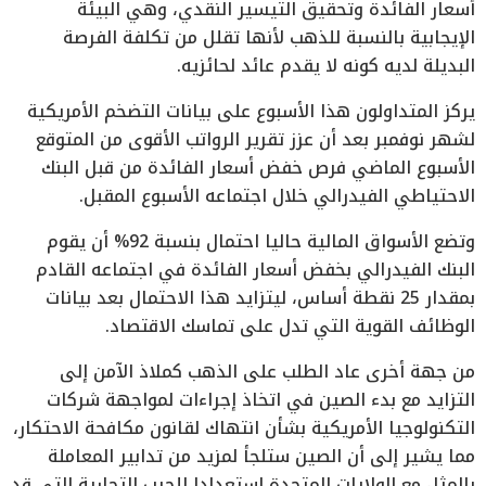
أسعار الفائدة وتحقيق التيسير النقدي، وهي البيئة
الإيجابية بالنسبة للذهب لأنها تقلل من تكلفة الفرصة
البديلة لديه كونه لا يقدم عائد لحائزيه.
يركز المتداولون هذا الأسبوع على بيانات التضخم الأمريكية
لشهر نوفمبر بعد أن عزز تقرير الرواتب الأقوى من المتوقع
الأسبوع الماضي فرص خفض أسعار الفائدة من قبل البنك
الاحتياطي الفيدرالي خلال اجتماعه الأسبوع المقبل.
وتضع الأسواق المالية حاليا احتمال بنسبة 92% أن يقوم
البنك الفيدرالي بخفض أسعار الفائدة في اجتماعه القادم
بمقدار 25 نقطة أساس، ليتزايد هذا الاحتمال بعد بيانات
الوظائف القوية التي تدل على تماسك الاقتصاد.
من جهة أخرى عاد الطلب على الذهب كملاذ الآمن إلى
التزايد مع بدء الصين في اتخاذ إجراءات لمواجهة شركات
التكنولوجيا الأمريكية بشأن انتهاك لقانون مكافحة الاحتكار،
مما يشير إلى أن الصين ستلجأ لمزيد من تدابير المعاملة
بالمثل مع الولايات المتحدة استعدادا للحرب التجارية التي قد