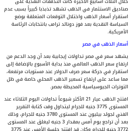
خلال الثلاث أسابيع الأخيرة كانت التدفقات النقدية على
صناديق الاستثمار في الذهب تشهد تذبذبا كبيراً بسبب عدم
استقرار أسعار الذهب واختلال التوقعات المتعلقة بوضع
السياسة النقدية بعد فوز دونالد ترامب بانتخابات الرئاسة
الأمريكية.
أسعار الذهب في مصر
يشهد سعر في مصر تداولات إيجابية بعد أن وجد الدعم من
ارتفاع سعر الذهب العالمي منذ بداية الأسبوع بالإضافة إلى
استقرار في حركة سعر صرف الدولار عند مستويات مرتفعة،
مما ساعد على ارتفاع تسعير الذهب المحلي خاصة في ظل
التوترات الجيوسياسية المحيطة بمصر.
افتتح الذهب عيار 21 الأكثر شيوعاً تداولات اليوم الثلاثاء عند
المستوى 3775 جنيه للجرام ليتداول وقت كتابة التقرير
الفني لجولد بيليون عند المستوى 3780 جنيه للجرام، وذلك
بعد أن تراجع يوم أمس بمقدار 3 جنيه ليغلق عند المستوى
3772 جنيه للجرام وكان قد افتتح جلسة الأمس عند 3775