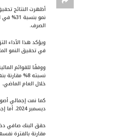
أظهرت النتائج تحقيق
نمو بنسب
الصرف.
ويؤكد هذا الأداء ال
في تحقيق النمو الما
خلال العام الماضي.
ديسمبر 2024. أما إجمالي حقوق المساهمين فقد بلغ 63.4 مليار جنيه مصري، محققًا نموًا بنسبة 5%.
مقارنة بالفترة نفسها من عام 2024، في مؤشر واضح على متانة مركزه المال