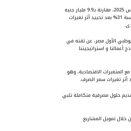
أما على صعيد الأرباح، فقد بلغ صافي الربح المحقق 3.9 مليار جنيه مصري بنهاية مارس 2025، مقارنة بـ9.9 مليار جنيه
مصري بنهاية مارس 2024، وقد أظهر الأداء التشغيلي الأساسي للبنك نموًا لافتًا بنسبة 31% بعد تحييد أثر تغيرات
ى.
بوظبي الأول مصر، عن ثقته في
ئلاً: “تعكس نتائجنا للربع الأول من عام 2025 متانة نموذج أعمالنا و استراتيجيتنا
ع المتغيرات الاقتصادية، وهو
قديم حلول مصرفية متكاملة تلبي
 خلال تمويل المشاريع