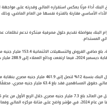
 البنك أداءً مرنًا يعكس استقراره المالي وقدرته على مواجهة ا
ة 31% في الأداء الأساسي مقارنة بالفترة نفسها من العام الماضي، وذل
تزام البنك بمواصلة تقديم حلول مصرفية مبتكرة تدعم تطلعات ع
لي المستدام.
ي وفعالية استراتيجياته التشغيلية.