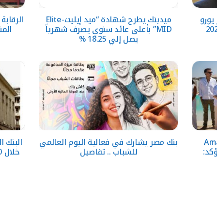
حقق 5.6 مليار يورو
ميدبنك يطرح شهادة “ميد إيليت-Elite
الرقابة
MID” بأعلى عائد سنوي يصرف شهرياً
المن
يصل إلي 18.25 %
قارية تطلق Amare
بنك مصر يشارك في فعالية اليوم العالمي
وتؤكد:
للشباب .. تفاصيل
خلال 10 سنوات بدعم المبادرات الوطنية