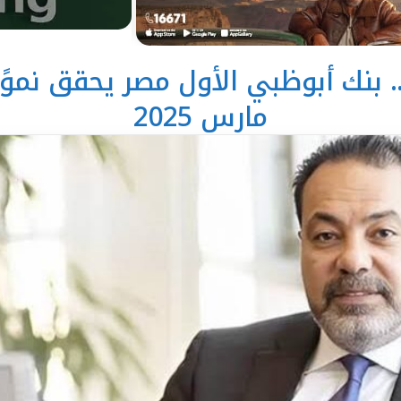
بة نمو 31%.. بنك أبوظبي الأول مصر يحقق نم
مارس 2025