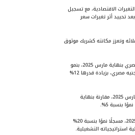
لتغيرات الاقتصادية، مع تسجيل
ك بعد تحييد أثر تغيرات سعر
ملائه وتعزز مكانته كشريك موثوق
ووفقًا للقوائم المالية، بلغ صافي القروض والتسهيلات الائتمانية 153.4 مليار جنيه مصري بنهاية مارس 2025، بنمو
نسبته 8% مقارنة بنهاية ديسمبر 2024، فيما ارتفعت ودائع العملاء إلى 288.9 مليار جنيه مصري، بزيادة قدرها 12%
كما نمت إجمالي أصول البنك بنسبة 12% لتصل إلى 461.9 مليار جنيه مصري بنهاية مارس 2025، مقارنة بنهاية
حقق البنك صافي دخل من العائد بلغ 7.3 مليار جنيه مصري خلال الربع الأول من عام 2025، مسجلًا نموًا بنسبة 20%