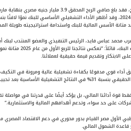
 متانة الأسس المالية للبنك واستدامة استراتيجيته طويلة المد
ب محمد عباس فايد، الرئيس التنفيذي والعضو المنتدب لبنك أ
المسار الإيجابي لأداء البنك، قا
لى الابتكار وتقديم قيمة حقيقية لعملائنا.
ق أداء قوي مدفوعًا بكفاءة تشغيلية عالية ومرونة في التكيف م
ية الأساسية بعد تحييد أثر تغيرات سعر الصرف.
قط قوة أدائنا المالي، بل يؤكد أيضًا على قدرتنا في مواصلة ت
لشركات على حد سواء، وتدعم أهدافهم المالية والاستثمارية.”
بي الأول مصر القيام بدور محوري في دعم الاقتصاد المصري من
 قاعدة الشمول المالي.