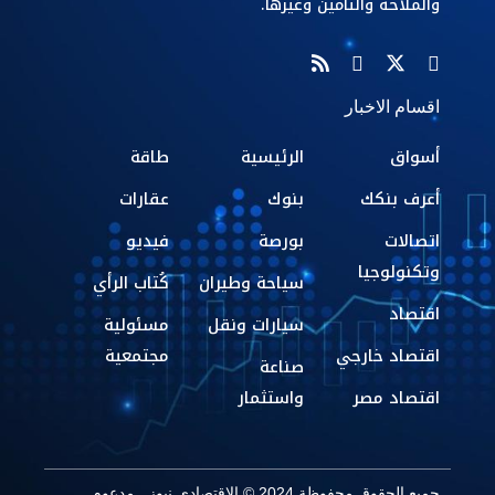
والملاحة والتأمين وغيرها.
اقسام الاخبار
أسواق
الرئيسية
طاقة
أعرف بنكك
بنوك
عقارات
اتصالات
بورصة
فيديو
وتكنولوجيا
سياحة وطيران
كُتاب الرأي
اقتصاد
سيارات ونقل
مسئولية
اقتصاد خارجي
مجتمعية
صناعة
اقتصاد مصر
واستثمار
جميع الحقوق محفوظة 2024 © الاقتصادي نيوز . مدعوم