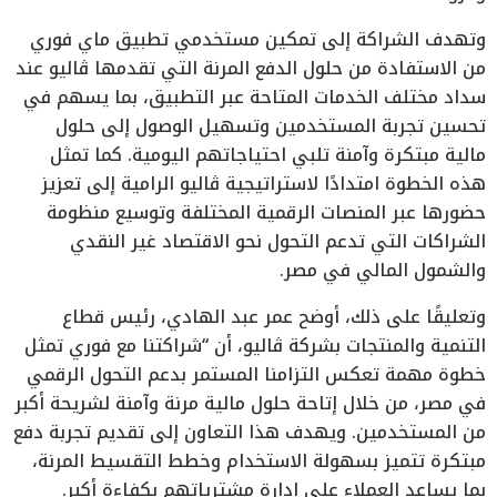
وتهدف الشراكة إلى تمكين مستخدمي تطبيق ماي فوري
من الاستفادة من حلول الدفع المرنة التي تقدمها ڤاليو عند
سداد مختلف الخدمات المتاحة عبر التطبيق، بما يسهم في
تحسين تجربة المستخدمين وتسهيل الوصول إلى حلول
مالية مبتكرة وآمنة تلبي احتياجاتهم اليومية. كما تمثل
هذه الخطوة امتدادًا لاستراتيجية ڤاليو الرامية إلى تعزيز
حضورها عبر المنصات الرقمية المختلفة وتوسيع منظومة
الشراكات التي تدعم التحول نحو الاقتصاد غير النقدي
والشمول المالي في مصر.
وتعليقًا على ذلك، أوضح عمر عبد الهادي، رئيس قطاع
التنمية والمنتجات بشركة ڤاليو، أن “شراكتنا مع فوري تمثل
خطوة مهمة تعكس التزامنا المستمر بدعم التحول الرقمي
في مصر، من خلال إتاحة حلول مالية مرنة وآمنة لشريحة أكبر
من المستخدمين. ويهدف هذا التعاون إلى تقديم تجربة دفع
مبتكرة تتميز بسهولة الاستخدام وخطط التقسيط المرنة،
بما يساعد العملاء على إدارة مشترياتهم بكفاءة أكبر.