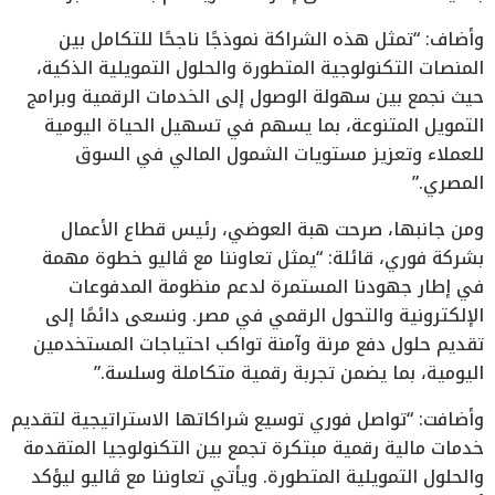
وأضاف: “تمثل هذه الشراكة نموذجًا ناجحًا للتكامل بين
المنصات التكنولوجية المتطورة والحلول التمويلية الذكية،
حيث نجمع بين سهولة الوصول إلى الخدمات الرقمية وبرامج
التمويل المتنوعة، بما يسهم في تسهيل الحياة اليومية
للعملاء وتعزيز مستويات الشمول المالي في السوق
المصري.”
ومن جانبها، صرحت هبة العوضي، رئيس قطاع الأعمال
بشركة فوري، قائلة: “يمثل تعاوننا مع ڤاليو خطوة مهمة
في إطار جهودنا المستمرة لدعم منظومة المدفوعات
الإلكترونية والتحول الرقمي في مصر. ونسعى دائمًا إلى
تقديم حلول دفع مرنة وآمنة تواكب احتياجات المستخدمين
اليومية، بما يضمن تجربة رقمية متكاملة وسلسة.”
وأضافت: “تواصل فوري توسيع شراكاتها الاستراتيجية لتقديم
خدمات مالية رقمية مبتكرة تجمع بين التكنولوجيا المتقدمة
والحلول التمويلية المتطورة. ويأتي تعاوننا مع ڤاليو ليؤكد