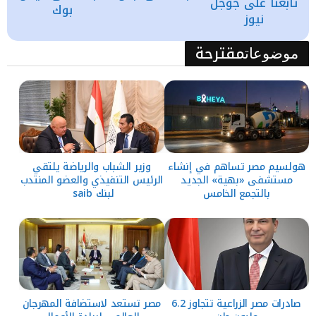
تابعنا على جوجل
بوك
نيوز
مقترحة
موضوعات
هولسيم مصر تساهم في إنشاء
وزير الشباب والرياضة يلتقي
مستشفى «بهية» الجديد
الرئيس التنفيذي والعضو المنتدب
بالتجمع الخامس
لبنك saib
صادرات مصر الزراعية تتجاوز 6.2
مصر تستعد لاستضافة المهرجان