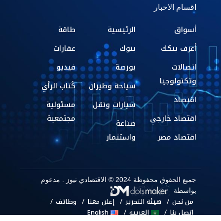
اقسام الاخبار
أسواق
الرئيسية
طاقة
أعرف بنكك
بنوك
عقارات
اتصالات
بورصة
فيديو
وتكنولوجيا
سياحة وطيران
كُتاب الرأي
اقتصاد
سيارات ونقل
مسئولية
اقتصاد خارجي
مجتمعية
صناعة
اقتصاد مصر
واستثمار
جميع الحقوق محفوظة 2024 © الاقتصادي نيوز . مدعوم
بواسطة
من نحن
هيئة التحرير
إعلن معنا
وظائف
اتصل بنا
العربية
English