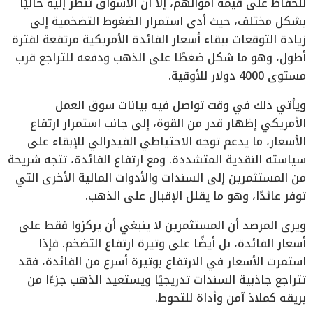
للحفاظ على قيمة أموالهم، إلا أن الأسواق تنظر إليه حاليًا
بشكل مختلف، حيث أدى استمرار الضغوط التضخمية إلى
زيادة التوقعات ببقاء أسعار الفائدة الأمريكية مرتفعة لفترة
أطول، وهو ما شكل ضغطًا على الذهب ودفعه للتراجع قرب
مستوى 4000 دولار للأوقية.
ويأتي ذلك في وقت تواصل فيه بيانات سوق العمل
الأمريكي إظهار قدر من القوة، إلى جانب استمرار ارتفاع
الأسعار، ما يدعم توجه الاحتياطي الفيدرالي للإبقاء على
سياسته النقدية المتشددة. ومع ارتفاع الفائدة، تتجه شريحة
من المستثمرين إلى السندات والأدوات المالية الأخرى التي
توفر عائدًا، وهو ما يقلل الإقبال على الذهب.
ويرى المرصد أن المستثمرين لا ينبغي أن يركزوا فقط على
أسعار الفائدة، بل أيضًا على وتيرة ارتفاع التضخم. فإذا
استمرت الأسعار في الارتفاع بوتيرة أسرع من الفائدة، فقد
تتراجع جاذبية السندات تدريجيًا ويستعيد الذهب جزءًا من
بريقه كملاذ آمن وأداة للتحوط.