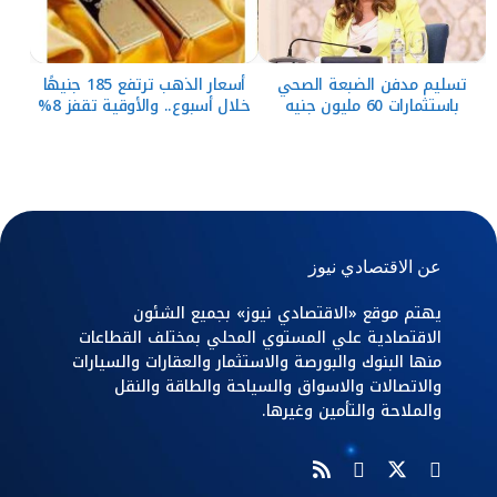
تسليم مدفن الضبعة الصحي
أسعار الذهب ترتفع 185 جنيهًا
باستثمارات 60 مليون جنيه
خلال أسبوع.. والأوقية تقفز 8%
عن الاقتصادي نيوز
يهتم موقع «الاقتصادي نيوز» بجميع الشئون
الاقتصادية علي المستوي المحلي بمختلف القطاعات
منها البنوك والبورصة والاستثمار والعقارات والسيارات
والاتصالات والاسواق والسياحة والطاقة والنقل
والملاحة والتأمين وغيرها.