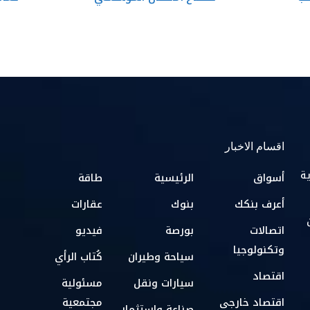
اقسام الاخبار
ية
أسواق
الرئيسية
طاقة
أعرف بنكك
بنوك
عقارات
اتصالات
بورصة
فيديو
وتكنولوجيا
سياحة وطيران
كُتاب الرأي
اقتصاد
سيارات ونقل
مسئولية
اقتصاد خارجي
مجتمعية
صناعة واستثمار