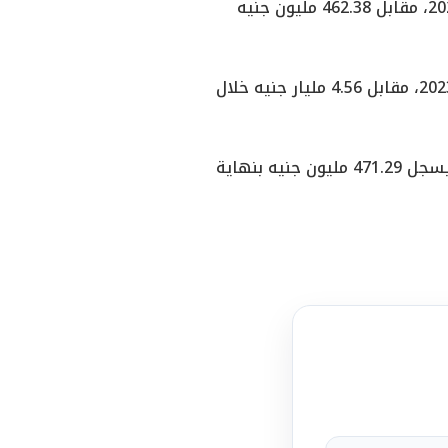
وحققت شركة عبور لاند للصناعات الغذائية صافي ربح بلغ 470.68 مليون جنيه خلال 2023، مقابل 462.38 مليون جنيه
وارتفعت مبيعات الشركة خلال العام الماضي لتسجل 7.2 مليار جنيه بنهاية ديسمبر 2023، مقابل 4.56 مليار جنيه خلال
وبِشأن القوائم المالية غير المجمعة، ارتفع صافي ربح الشركة المستقلة خلال 2023 ليسجل 471.29 مليون جنيه بنهاية