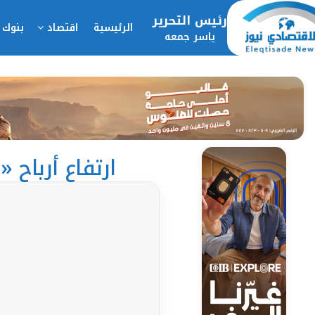
رئيس التحرير
الرئيسية
اقتصاد
بنوك 
ياسر جمعه
ارتفاع أرباح «عبور لاند» لـ 7.02