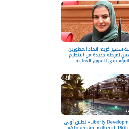
ئبة سهير كريم: اتحاد المطورين
س لمرحلة جديدة من التنظيم
لمؤسسي للسوق العقارية
«Liberty Developments» تطلق أولى
ياتها الترفيهية بمشروع «AT»