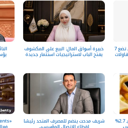
لجنة إدارة الأزمات باتحاد المقاولين تضع 7
خبيرة أسواق المال: البيع على المكشوف
النا
قاولات
يفتح الباب لاستراتيجيات استثمار جديدة
يؤس
ا
الذهب في مصر يرتفع 160 جنيها بـ 2.7%
شريف مدحت ينضم للمصرف المتحد رئيسًا
سب
لقطاع الاتصال المؤسسي
فعال